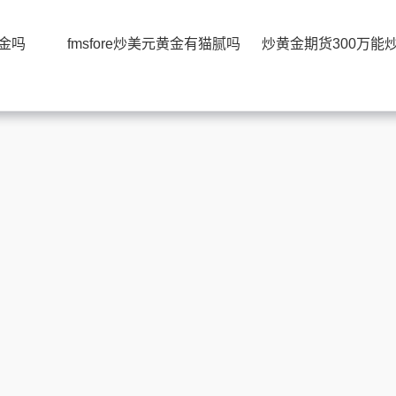
黄金吗
fmsfore炒美元黄金有猫腻吗